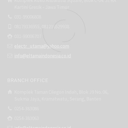
Komplek Ruko Andalusia Square, Blok C-04. Jl. RA
Kartini Gresik - Jawa Timur
031-99006808
08179336955, 081216529938
031-99006707
electr_utama@yahoo.com
info@eltamaindonesia.co.id
BRANCH OFFICE
Komplek Taman Cilegon Indah, Blok J9 No. 06,
Sukma Jaya, Kramatwatu, Serang, Banten
0254-383086
0254-383063