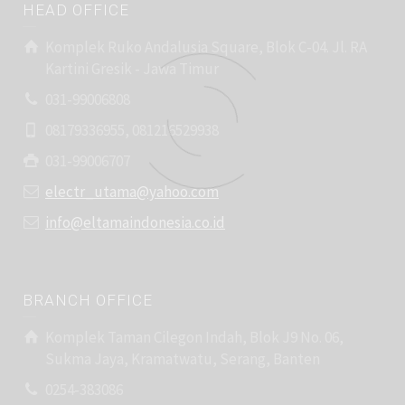
HEAD OFFICE
Komplek Ruko Andalusia Square, Blok C-04. Jl. RA
Kartini Gresik - Jawa Timur
031-99006808
08179336955, 081216529938
031-99006707
electr_utama@yahoo.com
info@eltamaindonesia.co.id
BRANCH OFFICE
Komplek Taman Cilegon Indah, Blok J9 No. 06,
Sukma Jaya, Kramatwatu, Serang, Banten
0254-383086