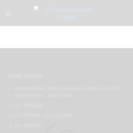
HEAD OFFICE
Komplek Ruko Andalusia Square, Blok C-04. Jl. RA
Kartini Gresik - Jawa Timur
031-99006808
08179336955, 081216529938
031-99006707