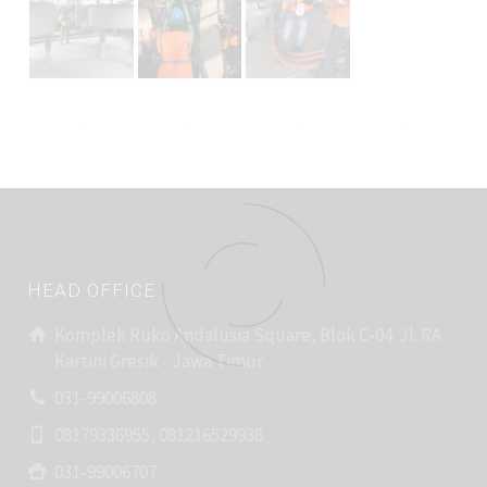
HEAD OFFICE
Komplek Ruko Andalusia Square, Blok C-04. Jl. RA
Kartini Gresik - Jawa Timur
031-99006808
08179336955, 081216529938
031-99006707