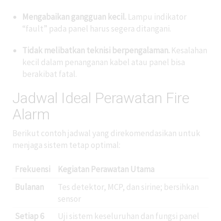
Mengabaikan gangguan kecil.
Lampu indikator
“fault” pada panel harus segera ditangani.
Tidak melibatkan teknisi berpengalaman.
Kesalahan
kecil dalam penanganan kabel atau panel bisa
berakibat fatal.
Jadwal Ideal Perawatan Fire
Alarm
Berikut contoh jadwal yang direkomendasikan untuk
menjaga sistem tetap optimal:
Frekuensi
Kegiatan Perawatan Utama
Bulanan
Tes detektor, MCP, dan sirine; bersihkan
sensor
Setiap 6
Uji sistem keseluruhan dan fungsi panel