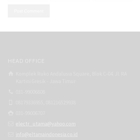
HEAD OFFICE
Komplek Ruko Andalusia Square, Blok C-04. Jl. RA
Kartini Gresik - Jawa Timur
031-99006808
08179336955, 081216529938
031-99006707
electr_utama@yahoo.com
info@eltamaindonesia.co.id