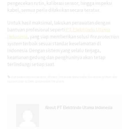
pengecekan rutin, kalibrasi sensor, hingga inspeksi
kabel, semua perlu dilakukan secara teratur.
Untuk hasil maksimal, lakukan perawatan dengan
bantuan profesional seperti
PT. Elektrindo Utama
Indonesia
, yang siap memberikan solusi
fire protection
system
terbaik sesuai standar keselamatan di
Indonesia. Dengan sistem yang selalu terjaga,
keamanan gedung dan penghuninya akan tetap
terlindungi setiap saat.
alat pemadam kebakaran
,
eltama
,
fire alarm adressable
,
fire alarm system
,
fire
suppression system
,
perawatan fire alarm
About PT Elektrindo Utama Indonesia